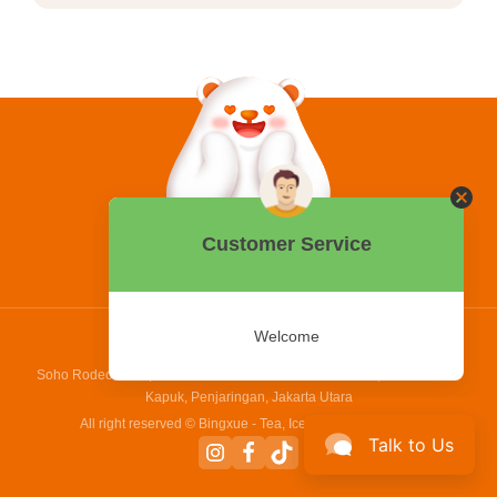
0858 2015 9999
Hotline:
PT Bing Kreatif Mandiri
Soho Rodeo Drive, No. 5 - 6 Jl. Laksamana Yos Sudarso, Pantai Indah
Kapuk, Penjaringan, Jakarta Utara
All right reserved © Bingxue - Tea, Ice cream and Coffee
Talk to Us