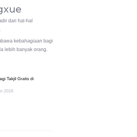
gxue
ir dari hal-hal
.
embawa kebahagiaan bagi
a lebih banyak orang.
i Takjil Gratis di
et 2026