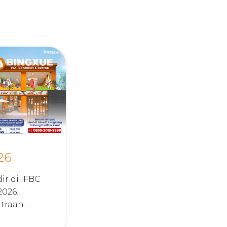
26
ir di IFBC
2026!
traan
ga Rp200