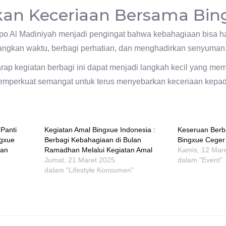
an Keceriaan Bersama Bin
o Al Madiniyah menjadi pengingat bahwa kebahagiaan bisa had
angkan waktu, berbagi perhatian, dan menghadirkan senyuman
rap kegiatan berbagi ini dapat menjadi langkah kecil yang m
memperkuat semangat untuk terus menyebarkan keceriaan kepad
Panti
Kegiatan Amal Bingxue Indonesia :
Keseruan Berbag
gxue
Berbagi Kebahagiaan di Bulan
Bingxue Ceger
lan
Ramadhan Melalui Kegiatan Amal
Kamis, 12 Mar
Jumat, 21 Maret 2025
dalam "Event"
dalam "Lifestyle Konsumen"