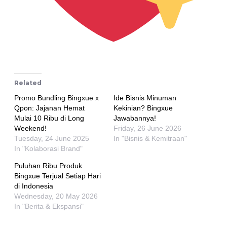
Related
Promo Bundling Bingxue x
Ide Bisnis Minuman
Qpon: Jajanan Hemat
Kekinian? Bingxue
Mulai 10 Ribu di Long
Jawabannya!
Weekend!
Friday, 26 June 2026
Tuesday, 24 June 2025
In "Bisnis & Kemitraan"
In "Kolaborasi Brand"
Puluhan Ribu Produk
Bingxue Terjual Setiap Hari
di Indonesia
Wednesday, 20 May 2026
In "Berita & Ekspansi"