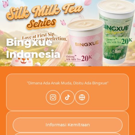
Bingxue
Indonesia
"Dimana Ada Anak Muda, Disitu Ada Bingxue"
Informasi Kemitraan