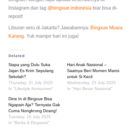
Instagram dan tag
@bingxue.indonesia
biar bisa di-
repost!
Liburan seru di Jakarta? Jawabannya:
Bingxue Muara
Karang
. Yuk mampir hari ini juga!
Related
Siapa yang Dulu Suka
Hari Anak Nasional –
Jajan Es Krim Sepulang
Saatnya Beri Momen Manis
Sekolah?
untuk Si Kecil
Thursday, 31 July 2025
Wednesday, 23 July 2025
In "Lifestyle Konsumen"
In "Hari Besar Nasional"
Dine In di Bingxue Bisa
Ngapain Aja? Ternyata Gak
Cuma Nongkrong Doang!
Tuesday, 15 July 2025
In "Berita & Ekspansi"