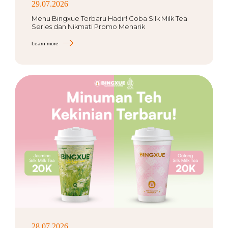
29.07.2026
Menu Bingxue Terbaru Hadir! Coba Silk Milk Tea
Series dan Nikmati Promo Menarik
Learn more
28.07.2026