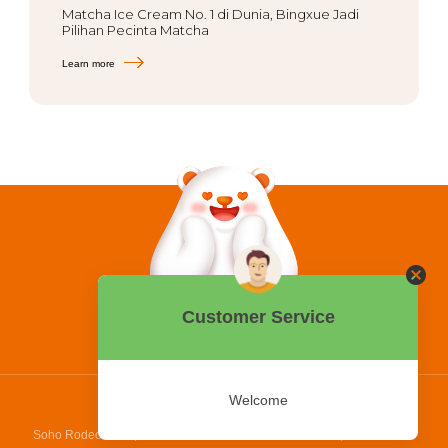
Matcha Ice Cream No. 1 di Dunia, Bingxue Jadi
Pilihan Pecinta Matcha
Learn more
0858 2015 9999
Hotline:
PT Bing Kreatif Mandiri
Soho Rodeo Drive, No. 5 - 6 Jl. Laksamana Yos Sudarso, Pantai Indah