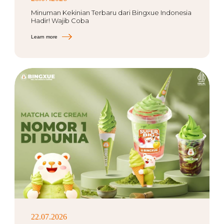
Minuman Kekinian Terbaru dari Bingxue Indonesia
Hadir! Wajib Coba
Learn more
22.07.2026