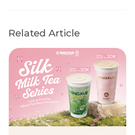
Related Article