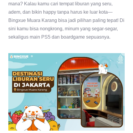
mana? Kalau kamu cari tempat liburan yang seru,
adem, dan bikin happy tanpa harus ke luar kota—
Bingxue Muara Karang bisa jadi pilihan paling tepat! Di
sini kamu bisa nongkrong, minum yang segar-segar,
sekaligus main PS5 dan boardgame sepuasnya.