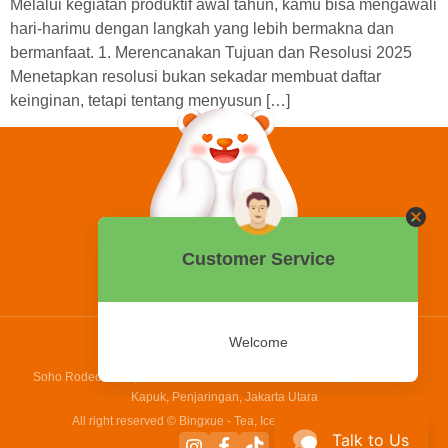
Melalui kegiatan produktif awal tahun, kamu bisa mengawali
hari-harimu dengan langkah yang lebih bermakna dan
bermanfaat. 1. Merencanakan Tujuan dan Resolusi 2025
Menetapkan resolusi bukan sekadar membuat daftar
keinginan, tetapi tentang menyusun […]
0858 2015 9999
Hotline:
PT Bing Kreatif Mandiri
Soho Rodeo Drive, No. 5 - 6 Jl. Laksamana Yos Sudarso, Pantai Indah
Kapuk, Penjaringan, Jakarta Utara
All right reserved © Bingxue - Tea, Ice cream and Coffee
Talk to Us