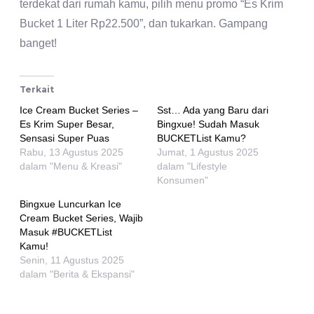
terdekat dari rumah kamu, pilih menu promo “Es Krim
Bucket 1 Liter Rp22.500”, dan tukarkan. Gampang
banget!
Terkait
Ice Cream Bucket Series –
Sst… Ada yang Baru dari
Es Krim Super Besar,
Bingxue! Sudah Masuk
Sensasi Super Puas
BUCKETList Kamu?
Rabu, 13 Agustus 2025
Jumat, 1 Agustus 2025
dalam "Menu & Kreasi"
dalam "Lifestyle
Konsumen"
Bingxue Luncurkan Ice
Cream Bucket Series, Wajib
Masuk #BUCKETList
Kamu!
Senin, 11 Agustus 2025
dalam "Berita & Ekspansi"