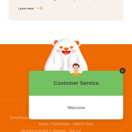
Learn more
0858 2015 9999
Hotline:
PT Bing Kreatif Mandiri
Soho Rodeo Drive, No. 5 - 6 Jl. Laksamana Yos Sudarso, Pantai Indah
Kapuk, Penjaringan, Jakarta Utara
All right reserved © Bingxue - Tea, Ice cream and Coffee