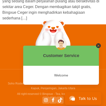
yang sedang dalam perjalanan pulang atau beraktivitas di
sekitar area Ceger. Dengan membagikan takjil gratis,
Bingxue Ceger ingin menghadirkan kebahagiaan
sederhana […]
0858 2015 9999
Hotline:
PT Bing Kreatif Mandiri
Soho Rodeo Drive, No. 5 - 6 Jl. Laksamana Yos Sudarso, Pantai Indah
Kapuk, Penjaringan, Jakarta Utara
All right reserved © Bingxue - Tea, Ice cream and Coffee
Talk to Us