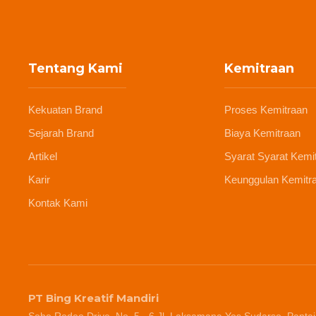
Tentang Kami
Kemitraan
Kekuatan Brand
Proses Kemitraan
Sejarah Brand
Biaya Kemitraan
Artikel
Syarat Syarat Kemi
Karir
Keunggulan Kemitr
Kontak Kami
PT Bing Kreatif Mandiri
Soho Rodeo Drive, No. 5 - 6 Jl. Laksamana Yos Sudarso, Pantai