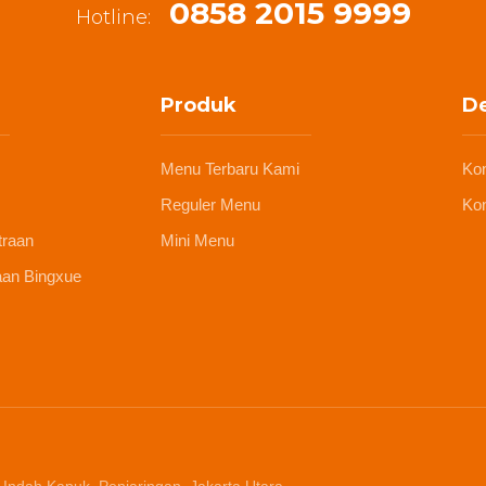
0858 2015 9999
Hotline:
Produk
De
Menu Terbaru Kami
Ko
Reguler Menu
Kon
traan
Mini Menu
aan Bingxue
 Indah Kapuk, Penjaringan, Jakarta Utara