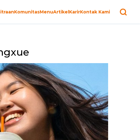
itraan
Komunitas
Menu
Artikel
Karir
Kontak Kami
ingxue