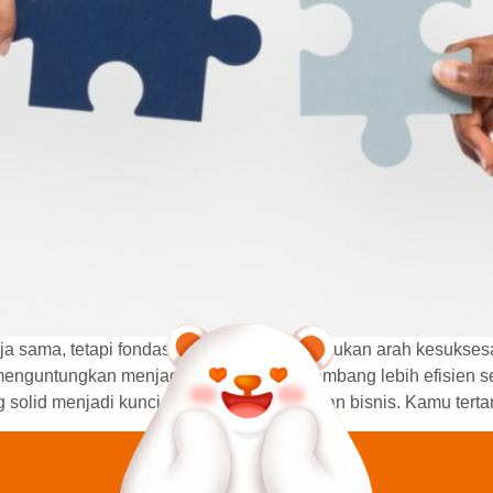
rja sama, tetapi fondasi utama yang menentukan arah kesukse
menguntungkan menjadi pintu untuk berkembang lebih efisien se
olid menjadi kunci menghadapi tantangan bisnis. Kamu tertar