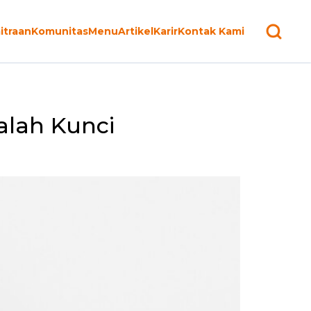
itraan
Komunitas
Menu
Artikel
Karir
Kontak Kami
lah Kunci