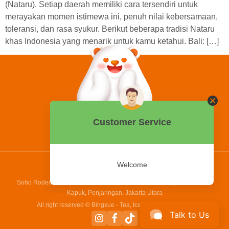
(Nataru). Setiap daerah memiliki cara tersendiri untuk
merayakan momen istimewa ini, penuh nilai kebersamaan,
toleransi, dan rasa syukur. Berikut beberapa tradisi Nataru
khas Indonesia yang menarik untuk kamu ketahui. Bali: […]
0858 2015 9999
Hotline:
PT Bing Kreatif Mandiri
Soho Rodeo Drive, No. 5 - 6 Jl. Laksamana Yos Sudarso, Pantai Indah
Kapuk, Penjaringan, Jakarta Utara
All right reserved © Bingxue - Tea, Ice cream and Coffee
Talk to Us