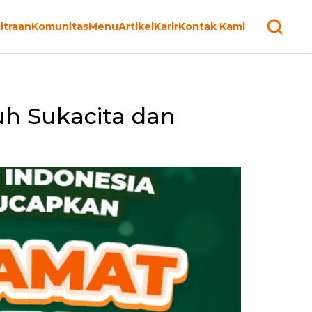
itraan
Komunitas
Menu
Artikel
Karir
Kontak Kami
uh Sukacita dan