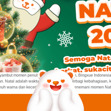
nyambut momen penuh makna di akhir tahun, Bingxue Indones
n. Natal adalah waktu yang tepat untuk berbagi kebahagiaan,
enuh warna dan keceriaan, Bingxue hadir menemani momen Nata