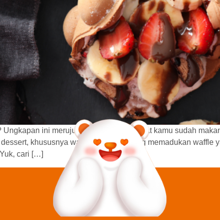
”? Ungkapan ini merujuk kepada kondisi saat kamu sudah makan
 dessert, khususnya waffle ice cream yang memadukan waffle y
uk, cari […]