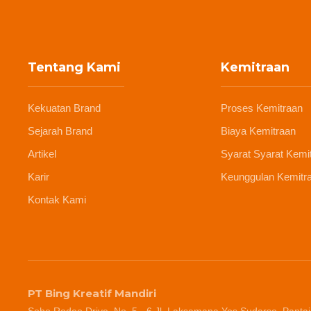
Tentang Kami
Kemitraan
Kekuatan Brand
Proses Kemitraan
Sejarah Brand
Biaya Kemitraan
Artikel
Syarat Syarat Kemi
Karir
Keunggulan Kemitr
Kontak Kami
PT Bing Kreatif Mandiri
Soho Rodeo Drive, No. 5 - 6 Jl. Laksamana Yos Sudarso, Pantai