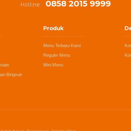
0858 2015 9999
Hotline:
Produk
De
Menu Terbaru Kami
Ko
Reguler Menu
Kon
traan
Mini Menu
aan Bingxue
 Indah Kapuk, Penjaringan, Jakarta Utara