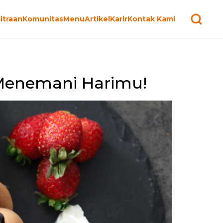
itraan
Komunitas
Menu
Artikel
Karir
Kontak Kami
 Menemani Harimu!