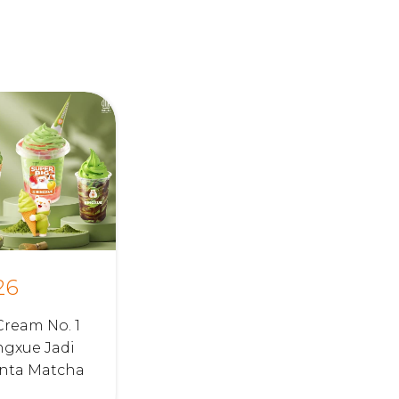
26
Cream No. 1
ngxue Jadi
inta Matcha