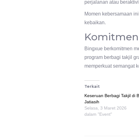
perjalanan atau beraktivi
Momen kebersamaan ini 
kebaikan.
Komitmen 
Bingxue berkomitmen men
program berbagi takjil 
memperkuat semangat ke
Terkait
Keseruan Berbagi Takjil di 
Jatiasih
Selasa, 3 Maret 2026
dalam "Event"