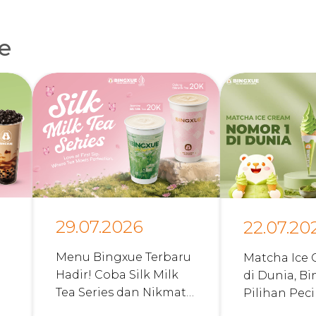
le
29.07.2026
22.07.20
Menu Bingxue Terbaru
Matcha Ice 
Hadir! Coba Silk Milk
di Dunia, Bi
Tea Series dan Nikmati
Pilihan Pec
Promo Menarik