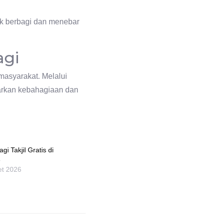
k berbagi dan menebar
agi
masyarakat. Melalui
barkan kebahagiaan dan
i Takjil Gratis di
8
et 2026