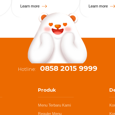
Learn more
Learn more
0858 2015 9999
Hotline:
Produk
De
Menu Terbaru Kami
Ko
Reguler Menu
Kon