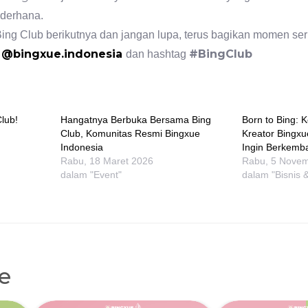
ederhana.
ing Club berikutnya dan jangan lupa, terus bagikan momen se
@bingxue.indonesia
#BingClub
g
dan hashtag
Club!
Hangatnya Berbuka Bersama Bing
Born to Bing: 
Club, Komunitas Resmi Bingxue
Kreator Bingx
Indonesia
Ingin Berkemb
Rabu, 18 Maret 2026
Rabu, 5 Nove
dalam "Event"
dalam "Bisnis 
le