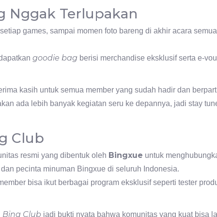
 Nggak Terlupakan
 setiap games, sampai momen foto bareng di akhir acara semua
goodie bag
ndapatkan
berisi merchandise eksklusif serta e-vo
ima kasih untuk semua member yang sudah hadir dan berpartis
an ada lebih banyak kegiatan seru ke depannya, jadi stay tune
g Club
Bingxue
nitas resmi yang dibentuk oleh
untuk menghubungka
, dan pecinta minuman Bingxue di seluruh Indonesia.
member bisa ikut berbagai program eksklusif seperti tester prod
.
 Bing Club
jadi bukti nyata bahwa komunitas yang kuat bisa l