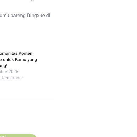
rumu bareng Bingxue di
Komunitas Konten
ue untuk Kamu yang
ang!
mber 2025
& Kemitraan"