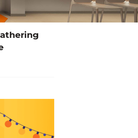
athering
e