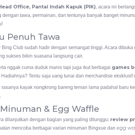
ead Office, Pantai Indah Kapuk (PIK)
, acara ini berlan
g dengan tawa, permainan, dan tentunya banyak banget minum
u!
ru Penuh Tawa
 Bing Club sudah hadir dengan semangat tinggi. Acara dibuka
ng sukses bikin suasana langsung cair.
games b
rta nggak cuma duduk manis tapi juga ikut berbagai
Hadiahnya? Tentu saja uang tunai dan merchandise eksklusif d
, rasanya kayak nongkrong bareng teman lama padahal baru kena
.
 Minuman & Egg Waffle
review p
ra dilanjutkan dengan bagian yang paling ditunggu:
egg waf
atan mencoba berbagai varian minuman Bingxue dan