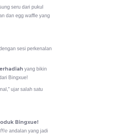
gsung seru dari pukul
an dan egg waffle yang
 dengan sesi perkenalan
erhadiah
yang bikin
ari Bingxue!
l,” ujar salah satu
roduk Bingxue!
fle
andalan yang jadi