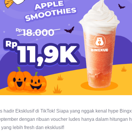
 hadir Eksklusif di TikTok! Siapa yang nggak kenal hype Bingx
ptember dengan ribuan voucher ludes hanya dalam hitungan hari
yang lebih fresh dan eksklusif!