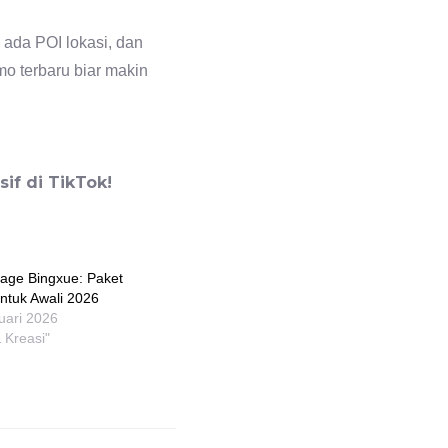
 ada POI lokasi, dan
o terbaru biar makin
if di TikTok!
age Bingxue: Paket
ntuk Awali 2026
uari 2026
 Kreasi"