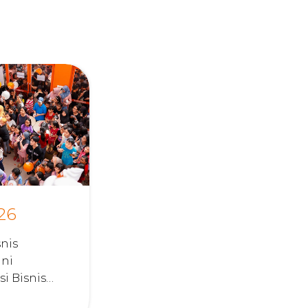
26
snis
Ini
i Bisnis
yang Cocok