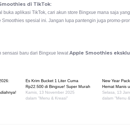
Smoothies di TikTok
:
 buka aplikasi TikTok, cari akun store Bingxue mana saja yang
 Smoothies spesial ini. Jangan lupa pantengin juga promo-prom
Apple Smoothies eksklus
 sensasi baru dari Bingxue lewat
2026:
Es Krim Bucket 1 Liter Cuma
New Year Pack
Rp22.500 di Bingxue! Super Murah
Hemat Manis u
diahnya!
Kamis, 13 November 2025
Selasa, 13 Jan
dalam "Menu & Kreasi"
dalam "Menu &