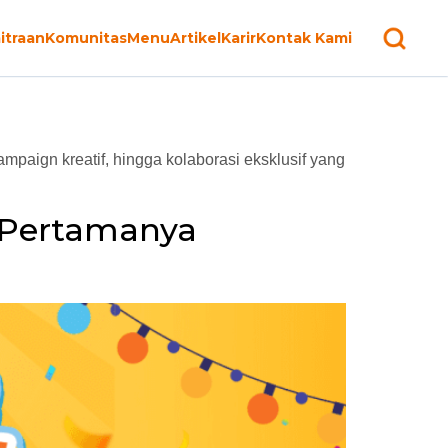
itraan
Komunitas
Menu
Artikel
Karir
Kontak Kami
mpaign kreatif, hingga kolaborasi eksklusif yang
 Pertamanya