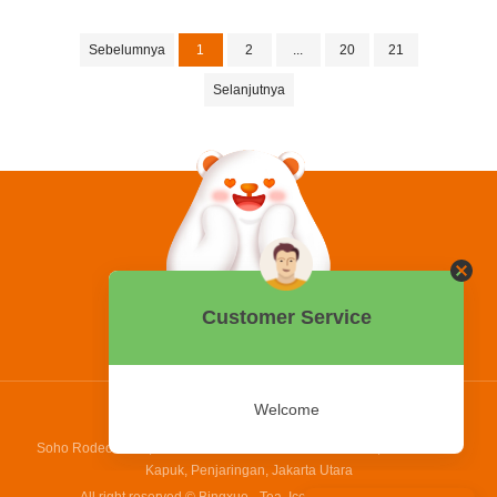
Sebelumnya
1
2
...
20
21
Selanjutnya
0858 2015 9999
Hotline:
PT Bing Kreatif Mandiri
Soho Rodeo Drive, No. 5 - 6 Jl. Laksamana Yos Sudarso, Pantai Indah
Kapuk, Penjaringan, Jakarta Utara