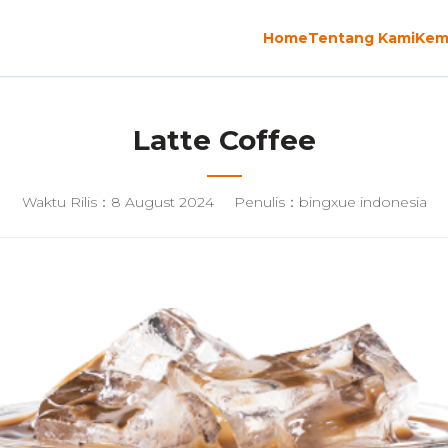
Home
Tentang Kami
Kem
Latte Coffee
Waktu Rilis：8 August 2024
Penulis：bingxue indonesia