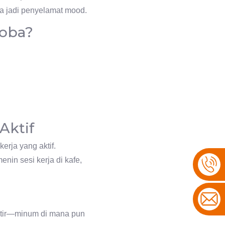
isa jadi penyelamat mood.
coba?
Aktif
erja yang aktif.
nin sesi kerja di kafe,
watir—minum di mana pun