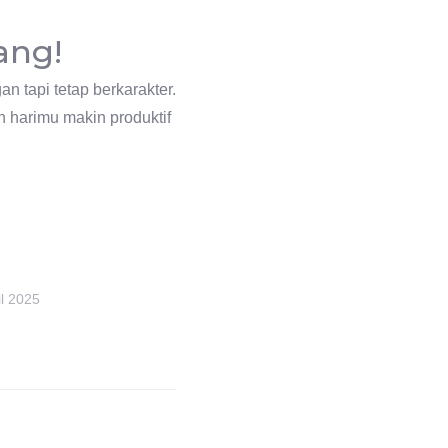
ang!
n tapi tetap berkarakter.
n harimu makin produktif
il 2025