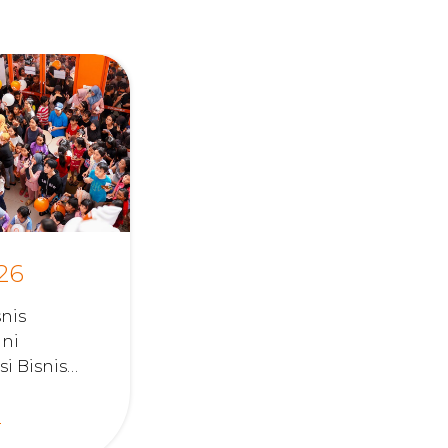
26
snis
Ini
i Bisnis
yang Cocok