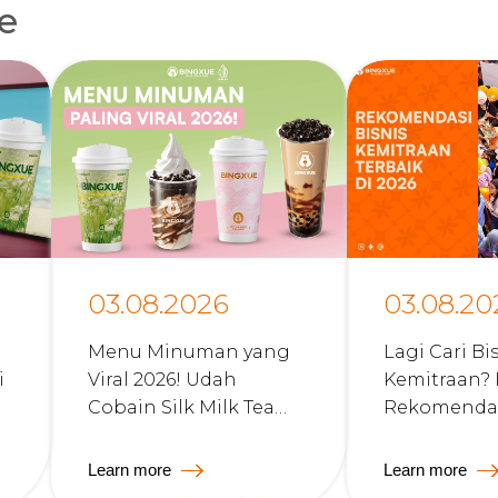
le
03.08.2026
03.08.20
Menu Minuman yang
Lagi Cari Bi
i
Viral 2026! Udah
Kemitraan? 
Cobain Silk Milk Tea
Rekomendas
Bingxue Belum?
Kemitraan 
di 2026
Learn more
Learn more