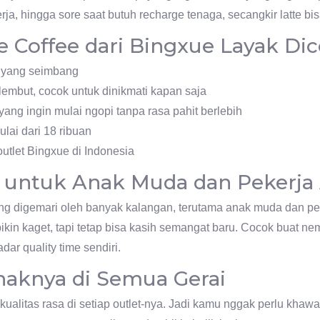
erja, hingga sore saat butuh recharge tenaga, secangkir latte b
e Coffee dari Bingxue Layak Di
 yang seimbang
lembut, cocok untuk dinikmati kapan saja
ang ingin mulai ngopi tanpa rasa pahit berlebih
lai dari 18 ribuan
outlet Bingxue di Indonesia
al untuk Anak Muda dan Pekerja 
ang digemari oleh banyak kalangan, terutama anak muda dan pek
kin kaget, tapi tetap bisa kasih semangat baru. Cocok buat neme
dar quality time sendiri.
naknya di Semua Gerai
kualitas rasa di setiap outlet-nya. Jadi kamu nggak perlu kha