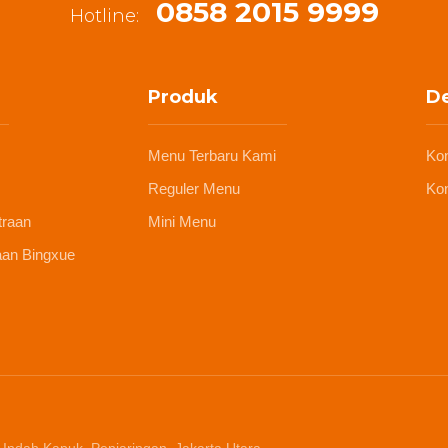
0858 2015 9999
Hotline:
Produk
De
Menu Terbaru Kami
Ko
Reguler Menu
Kon
traan
Mini Menu
aan Bingxue
 Indah Kapuk, Penjaringan, Jakarta Utara