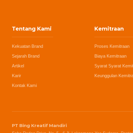
Tentang Kami
Kemitraan
Kekuatan Brand
Proses Kemitraan
Sejarah Brand
Biaya Kemitraan
Artikel
Syarat Syarat Kemi
Karir
Keunggulan Kemitr
Kontak Kami
PT Bing Kreatif Mandiri
Soho Rodeo Drive, No. 5 - 6 Jl. Laksamana Yos Sudarso, Pantai