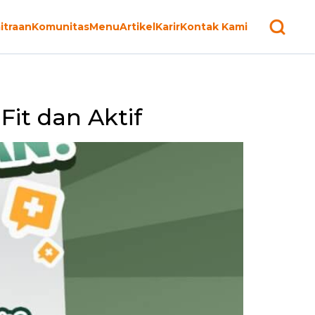
itraan
Komunitas
Menu
Artikel
Karir
Kontak Kami
it dan Aktif