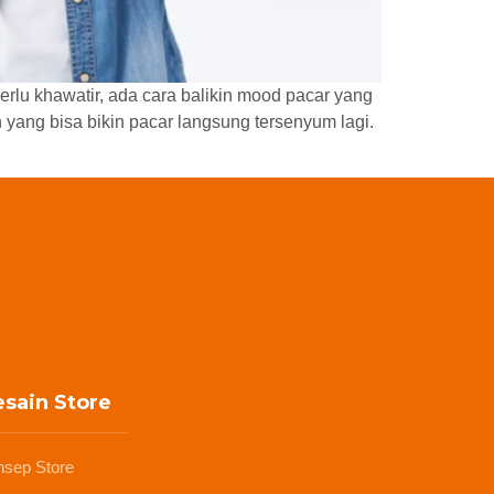
rlu khawatir, ada cara balikin mood pacar yang
ang bisa bikin pacar langsung tersenyum lagi.
sain Store
nsep Store