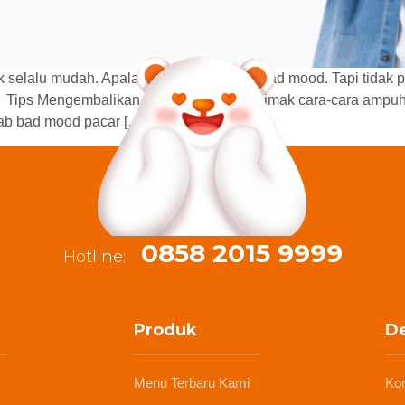
elalu mudah. Apalagi kalau pacar lagi bad mood. Tapi tidak pe
 Tips Mengembalikan Mood Pacar Yuk, simak cara-cara ampuh y
ab bad mood pacar […]
0858 2015 9999
Hotline:
Produk
De
Menu Terbaru Kami
Ko