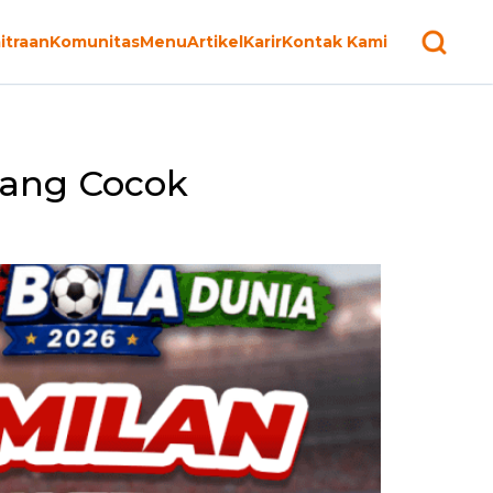
itraan
Komunitas
Menu
Artikel
Karir
Kontak Kami
yang Cocok