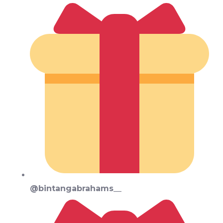
@bintangabrahams__