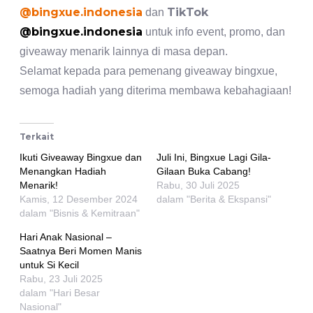
@bingxue.indonesia
TikTok
dan
@bingxue.indonesia
untuk info event, promo, dan
giveaway menarik lainnya di masa depan.
Selamat kepada para pemenang giveaway bingxue,
semoga hadiah yang diterima membawa kebahagiaan!
Terkait
Ikuti Giveaway Bingxue dan
Juli Ini, Bingxue Lagi Gila-
Menangkan Hadiah
Gilaan Buka Cabang!
Menarik!
Rabu, 30 Juli 2025
Kamis, 12 Desember 2024
dalam "Berita & Ekspansi"
dalam "Bisnis & Kemitraan"
Hari Anak Nasional –
Saatnya Beri Momen Manis
untuk Si Kecil
Rabu, 23 Juli 2025
dalam "Hari Besar
Nasional"