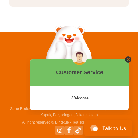
0858 2015 9999
Hotline:
PT Bing Kreatif Mandiri
Soho Rodeo Drive, No. 5 - 6 Jl. Laksamana Yos Sudarso, Pantai Indah
Kapuk, Penjaringan, Jakarta Utara
All right reserved © Bingxue - Tea, Ice cream and Coffee
Talk to Us