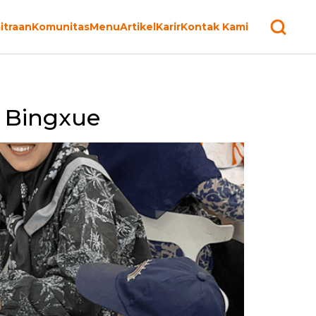
itraan
Komunitas
Menu
Artikel
Karir
Kontak Kami
i Bingxue