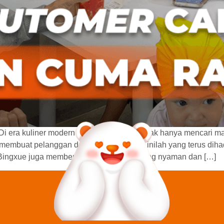
i era kuliner modern saat ini, customer tidak hanya mencari
 membuat pelanggan datang kembali. Hal inilah yang terus diha
 Bingxue juga memberikan pengalaman yang nyaman dan […]