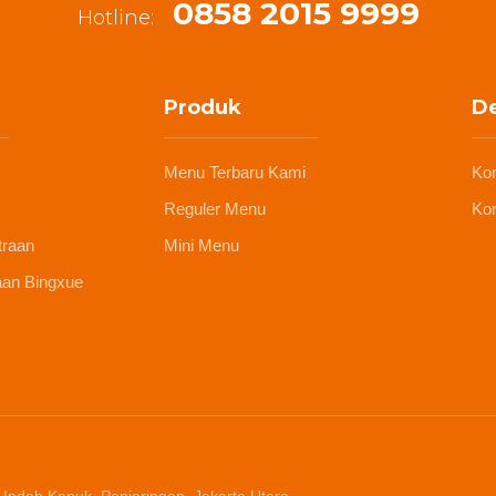
0858 2015 9999
Hotline:
Produk
De
Menu Terbaru Kami
Ko
Reguler Menu
Kon
traan
Mini Menu
aan Bingxue
 Indah Kapuk, Penjaringan, Jakarta Utara