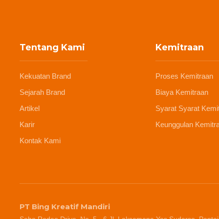
Tentang Kami
Kemitraan
Kekuatan Brand
Proses Kemitraan
Sejarah Brand
Biaya Kemitraan
Artikel
Syarat Syarat Kemi
Karir
Keunggulan Kemitr
Kontak Kami
PT Bing Kreatif Mandiri
Soho Rodeo Drive, No. 5 - 6 Jl. Laksamana Yos Sudarso, Pantai