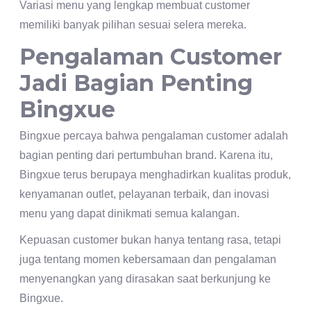
Variasi menu yang lengkap membuat customer
memiliki banyak pilihan sesuai selera mereka.
Pengalaman Customer
Jadi Bagian Penting
Bingxue
Bingxue percaya bahwa pengalaman customer adalah
bagian penting dari pertumbuhan brand. Karena itu,
Bingxue terus berupaya menghadirkan kualitas produk,
kenyamanan outlet, pelayanan terbaik, dan inovasi
menu yang dapat dinikmati semua kalangan.
Kepuasan customer bukan hanya tentang rasa, tetapi
juga tentang momen kebersamaan dan pengalaman
menyenangkan yang dirasakan saat berkunjung ke
Bingxue.