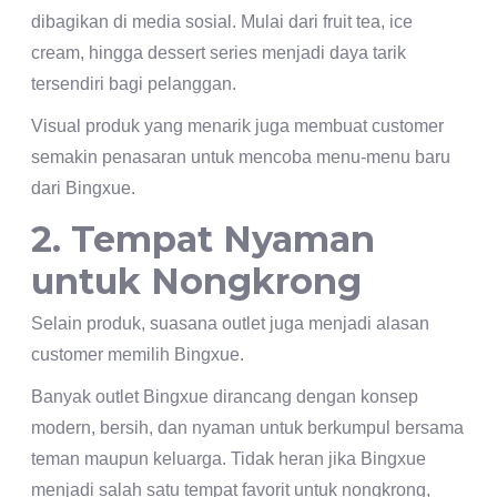
dibagikan di media sosial. Mulai dari fruit tea, ice
cream, hingga dessert series menjadi daya tarik
tersendiri bagi pelanggan.
Visual produk yang menarik juga membuat customer
semakin penasaran untuk mencoba menu-menu baru
dari Bingxue.
2. Tempat Nyaman
untuk Nongkrong
Selain produk, suasana outlet juga menjadi alasan
customer memilih Bingxue.
Banyak outlet Bingxue dirancang dengan konsep
modern, bersih, dan nyaman untuk berkumpul bersama
teman maupun keluarga. Tidak heran jika Bingxue
menjadi salah satu tempat favorit untuk nongkrong,