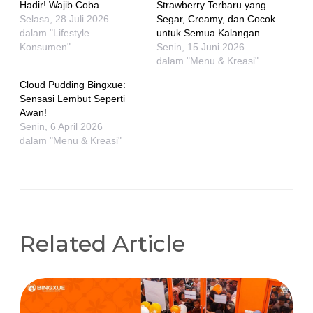
Hadir! Wajib Coba
Strawberry Terbaru yang
Selasa, 28 Juli 2026
Segar, Creamy, dan Cocok
dalam "Lifestyle
untuk Semua Kalangan
Konsumen"
Senin, 15 Juni 2026
dalam "Menu & Kreasi"
Cloud Pudding Bingxue:
Sensasi Lembut Seperti
Awan!
Senin, 6 April 2026
dalam "Menu & Kreasi"
Related Article