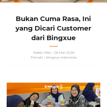
Bukan Cuma Rasa, Ini
yang Dicari Customer
dari Bingxue
Waktu Rilis：26 Mei 2026
Penulis：bingxue indonesia