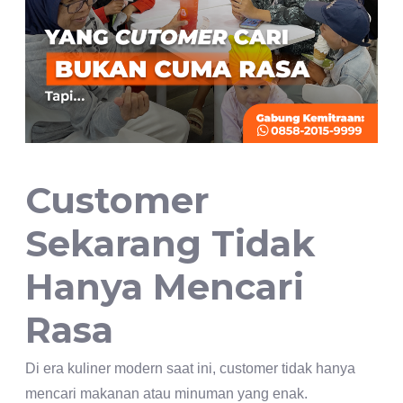
Customer
Sekarang Tidak
Hanya Mencari
Rasa
Di era kuliner modern saat ini, customer tidak hanya
mencari makanan atau minuman yang enak.