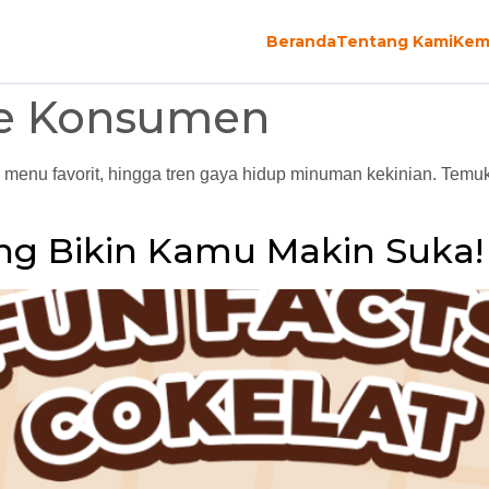
Beranda
Tentang Kami
Kem
yle Konsumen
an menu favorit, hingga tren gaya hidup minuman kekinian. Tem
ang Bikin Kamu Makin Suka!