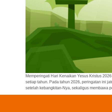
Memperingati Hari Kenaikan Yesus Kristus 2026 H
setiap tahun. Pada tahun 2026, peringatan ini j
setelah kebangkitan-Nya, sekaligus membawa pe