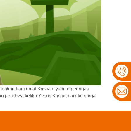
nting bagi umat Kristiani yang diperingati
n peristiwa ketika Yesus Kristus naik ke surga