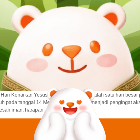
ari Kenaikan Yesus Kristus merupakan salah satu hari besar pe
atuh pada tanggal 14 Mei 2026. Momen ini menjadi pengingat aka
san iman, harapan, dan kasih […]