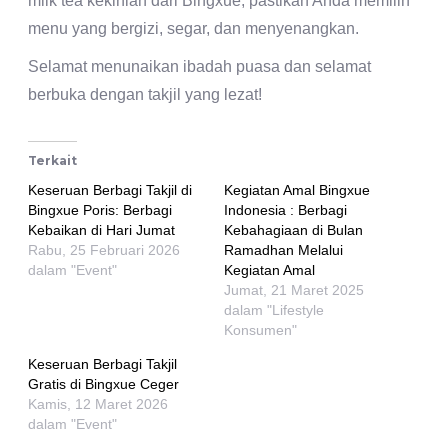
milk tea kekinian dari Bingxue, pastikan Anda memilih
menu yang bergizi, segar, dan menyenangkan.
Selamat menunaikan ibadah puasa dan selamat
berbuka dengan takjil yang lezat!
Terkait
Keseruan Berbagi Takjil di
Kegiatan Amal Bingxue
Bingxue Poris: Berbagi
Indonesia : Berbagi
Kebaikan di Hari Jumat
Kebahagiaan di Bulan
Rabu, 25 Februari 2026
Ramadhan Melalui
dalam "Event"
Kegiatan Amal
Jumat, 21 Maret 2025
dalam "Lifestyle
Konsumen"
Keseruan Berbagi Takjil
Gratis di Bingxue Ceger
Kamis, 12 Maret 2026
dalam "Event"