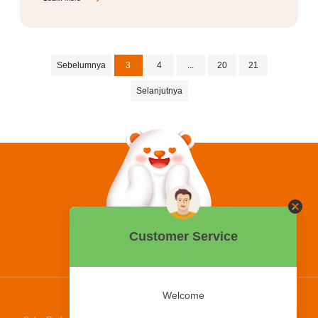
Sebelumnya
3
4
...
20
21
Selanjutnya
0858 2015 9999
Hotline:
PT Bing Kreatif Mandiri