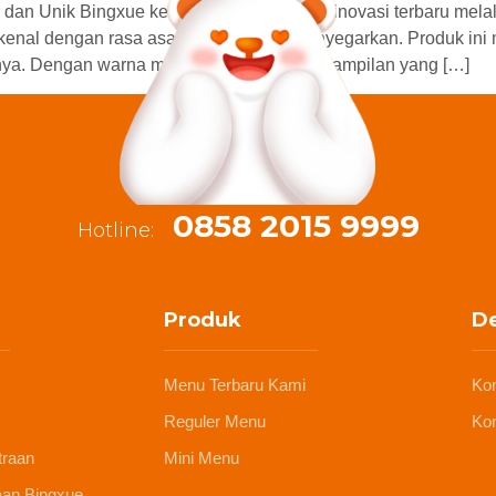
 dan Unik Bingxue kembali menghadirkan inovasi terbaru mela
dikenal dengan rasa asam-manis yang menyegarkan. Produk ini 
nya. Dengan warna merah menggoda dan tampilan yang […]
0858 2015 9999
Hotline:
Produk
De
Menu Terbaru Kami
Ko
Reguler Menu
Kon
traan
Mini Menu
aan Bingxue