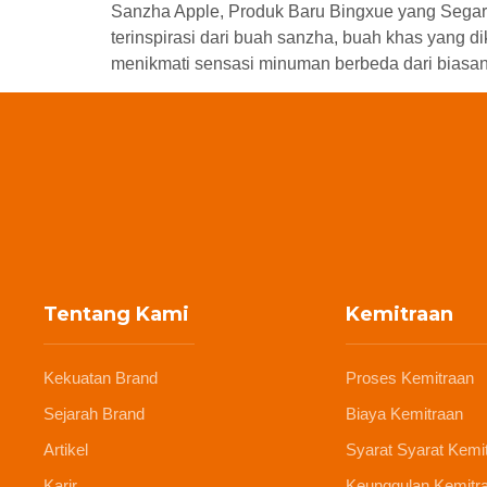
Sanzha Apple, Produk Baru Bingxue yang Segar
terinspirasi dari buah sanzha, buah khas yang 
menikmati sensasi minuman berbeda dari biasa
Tentang Kami
Kemitraan
Kekuatan Brand
Proses Kemitraan
Sejarah Brand
Biaya Kemitraan
Artikel
Syarat Syarat Kemi
Karir
Keunggulan Kemitr