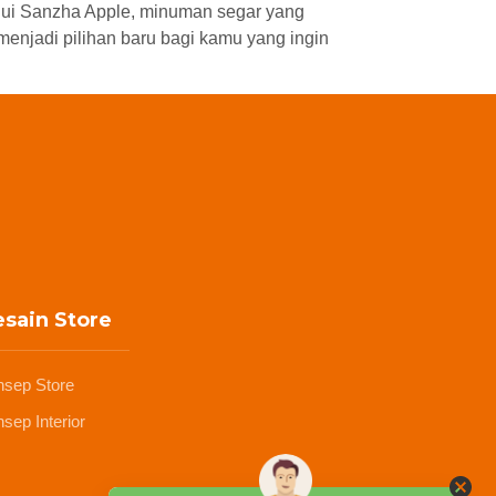
lui Sanzha Apple, minuman segar yang
menjadi pilihan baru bagi kamu yang ingin
sain Store
nsep Store
sep Interior