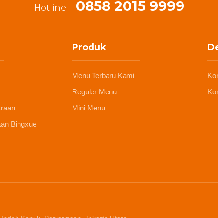
0858 2015 9999
Hotline:
Produk
De
Menu Terbaru Kami
Ko
Reguler Menu
Kon
traan
Mini Menu
aan Bingxue
 Indah Kapuk, Penjaringan, Jakarta Utara