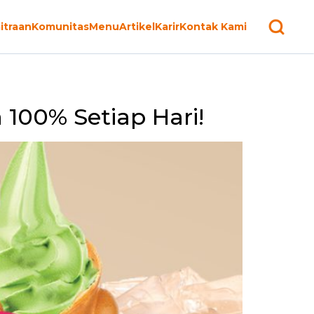
itraan
Komunitas
Menu
Artikel
Karir
Kontak Kami
100% Setiap Hari!