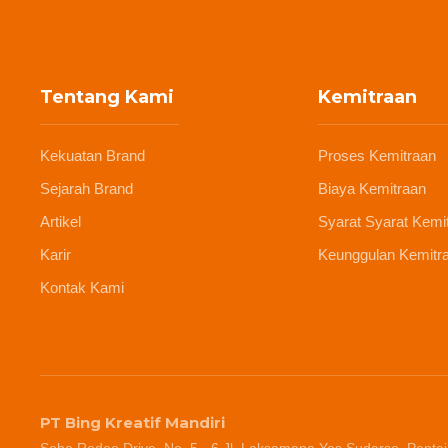
Tentang Kami
Kemitraan
Kekuatan Brand
Proses Kemitraan
Sejarah Brand
Biaya Kemitraan
Artikel
Syarat Syarat Kemi
Karir
Keunggulan Kemitr
Kontak Kami
PT Bing Kreatif Mandiri
Soho Rodeo Drive, No. 5 - 6 Jl. Laksamana Yos Sudarso, Pantai