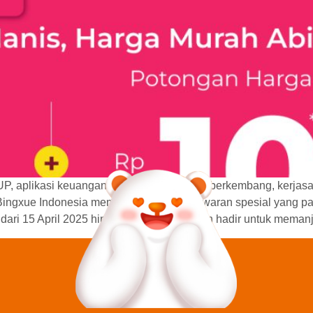
UP, aplikasi keuangan digital yang sedang berkembang, kerjas
, Bingxue Indonesia memberikan dua penawaran spesial yang 
ari 15 April 2025 hingga 31 Juli 2025, dan hadir untuk mema