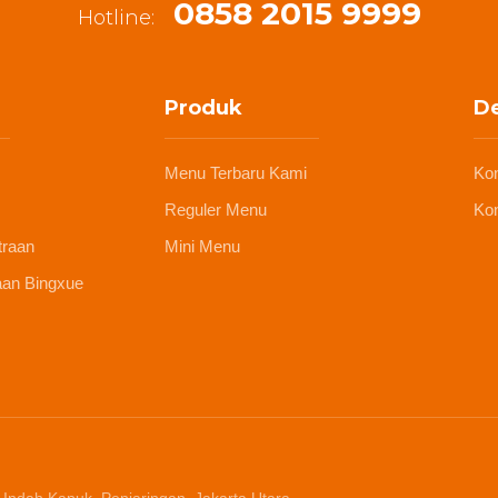
0858 2015 9999
Hotline:
Produk
De
Menu Terbaru Kami
Ko
Reguler Menu
Kon
traan
Mini Menu
aan Bingxue
 Indah Kapuk, Penjaringan, Jakarta Utara