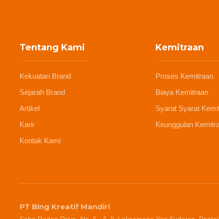
Tentang Kami
Kemitraan
Kekuatan Brand
Proses Kemitraan
Sejarah Brand
Biaya Kemitraan
Artikel
Syarat Syarat Kemi
Karir
Keunggulan Kemitr
Kontak Kami
PT Bing Kreatif Mandiri
Soho Rodeo Drive, No. 5 - 6 Jl. Laksamana Yos Sudarso, Pantai