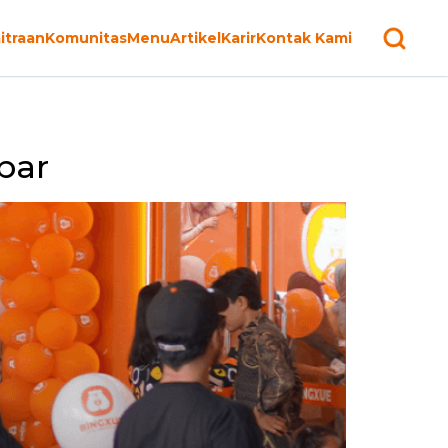
itraan
Komunitas
Menu
Artikel
Karir
Kontak Kami
bar