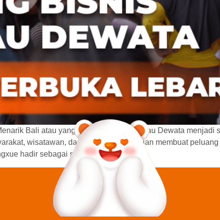
narik Bali atau yang dikenal sebagai Pulau Dewata menjadi s
yarakat, wisatawan, dan tren kuliner kekinian membuat peluan
ingxue hadir sebagai salah satu brand […]