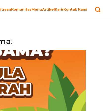
itraan
Komunitas
Menu
Artikel
Karir
Kontak Kami
ma!