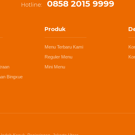
0858 2015 9999
Hotline:
Produk
De
Menu Terbaru Kami
Ko
Reguler Menu
Kon
traan
Mini Menu
aan Bingxue
 Indah Kapuk, Penjaringan, Jakarta Utara