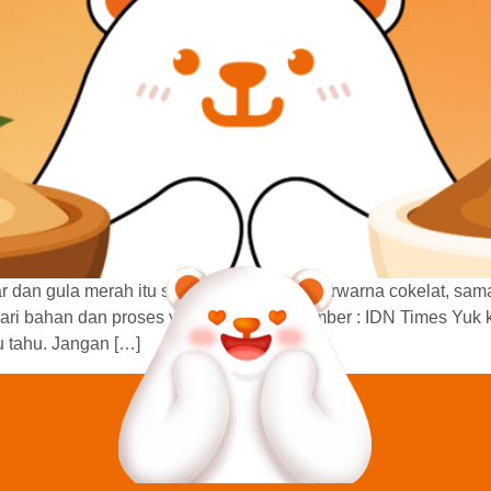
r dan gula merah itu sama. Sama-sama berwarna cokelat, sam
ri bahan dan proses yang berbeda? Sumber : IDN Times Yuk k
 tahu. Jangan […]