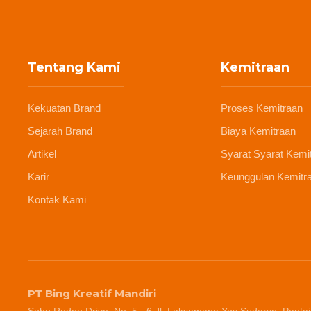
Tentang Kami
Kemitraan
Kekuatan Brand
Proses Kemitraan
Sejarah Brand
Biaya Kemitraan
Artikel
Syarat Syarat Kemi
Karir
Keunggulan Kemitr
Kontak Kami
PT Bing Kreatif Mandiri
Soho Rodeo Drive, No. 5 - 6 Jl. Laksamana Yos Sudarso, Pantai