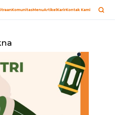
itraan
Komunitas
Menu
Artikel
Karir
Kontak Kami
kna