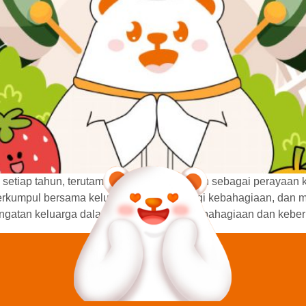
 setiap tahun, terutama di Indonesia. Selain sebagai perayaa
erkumpul bersama keluarga, saling berbagi kebahagiaan, dan me
gatan keluarga dalam suasana penuh kebahagiaan dan keberk