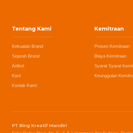
Tentang Kami
Kemitraan
Kekuatan Brand
Proses Kemitraan
Sejarah Brand
Biaya Kemitraan
Artikel
Syarat Syarat Kemi
Karir
Keunggulan Kemitr
Kontak Kami
PT Bing Kreatif Mandiri
Soho Rodeo Drive, No. 5 - 6 Jl. Laksamana Yos Sudarso, Pantai