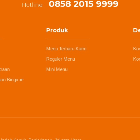
0858 2015 9999
Hotline:
Produk
De
Menu Terbaru Kami
Ko
Reguler Menu
Kon
traan
Mini Menu
aan Bingxue
 Indah Kapuk, Penjaringan, Jakarta Utara