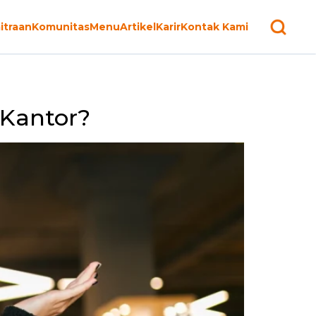
itraan
Komunitas
Menu
Artikel
Karir
Kontak Kami
Kantor?