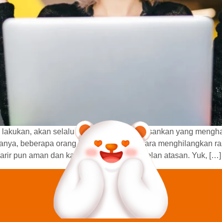
mu lakukan, akan selalu ada moment membosankan yang mengham
nya, beberapa orang bisa menentukan cara menghilangkan ras
 Karir pun aman dan kamu terhindar dari omelan atasan. Yuk, […]