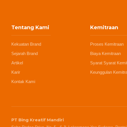
Tentang Kami
Kemitraan
Kekuatan Brand
Proses Kemitraan
Sejarah Brand
Biaya Kemitraan
Artikel
Syarat Syarat Kemi
Karir
Keunggulan Kemitr
Kontak Kami
PT Bing Kreatif Mandiri
Soho Rodeo Drive, No. 5 - 6 Jl. Laksamana Yos Sudarso, Pantai