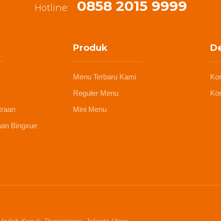
0858 2015 9999
Hotline:
Produk
De
Menu Terbaru Kami
Ko
Reguler Menu
Kon
traan
Mini Menu
aan Bingxue
 Indah Kapuk, Penjaringan, Jakarta Utara