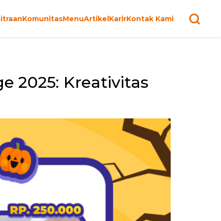
itraan
Komunitas
Menu
Artikel
Karir
Kontak Kami
025: Kreativitas