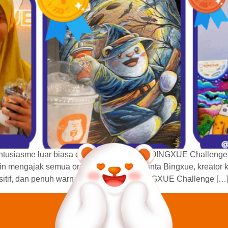
ntusiasme luar biasa dari para peserta BOO!NGXUE Challenge
in mengajak semua orang, mulai dari pecinta Bingxue, kreator k
sitif, dan penuh warna. Tujuan dari BOO!NGXUE Challenge […