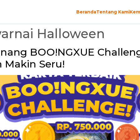
Beranda
Tentang Kami
Kem
rnai Halloween
g BOO!NGXUE Challenge 2
 Makin Seru!