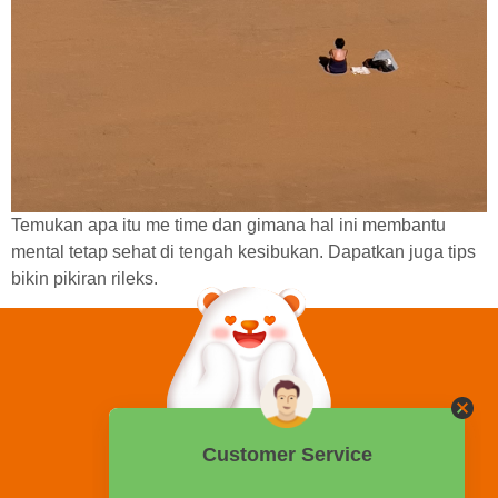
Temukan apa itu me time dan gimana hal ini membantu
mental tetap sehat di tengah kesibukan. Dapatkan juga tips
bikin pikiran rileks.
0858 2015 9999
Hotline: