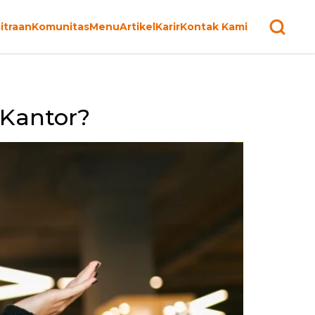
itraan
Komunitas
Menu
Artikel
Karir
Kontak Kami
Kantor?