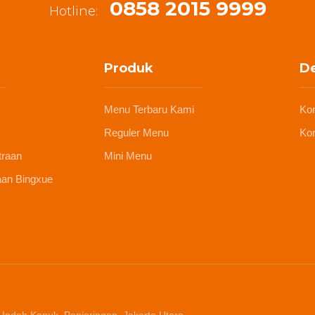
0858 2015 9999
Hotline:
Produk
De
Menu Terbaru Kami
Ko
Reguler Menu
Kon
traan
Mini Menu
aan Bingxue
 Indah Kapuk, Penjaringan, Jakarta Utara