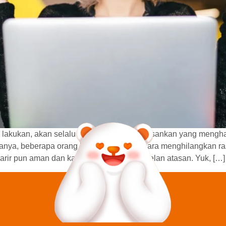
mu lakukan, akan selalu ada moment membosankan yang mengham
nya, beberapa orang bisa menentukan cara menghilangkan ras
 Karir pun aman dan kamu terhindar dari omelan atasan. Yuk, […]