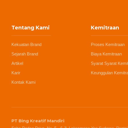
Tentang Kami
Kemitraan
Kekuatan Brand
Proses Kemitraan
Sejarah Brand
Biaya Kemitraan
Artikel
Syarat Syarat Kemi
Karir
Keunggulan Kemitr
Kontak Kami
PT Bing Kreatif Mandiri
Soho Rodeo Drive, No. 5 - 6 Jl. Laksamana Yos Sudarso, Pantai