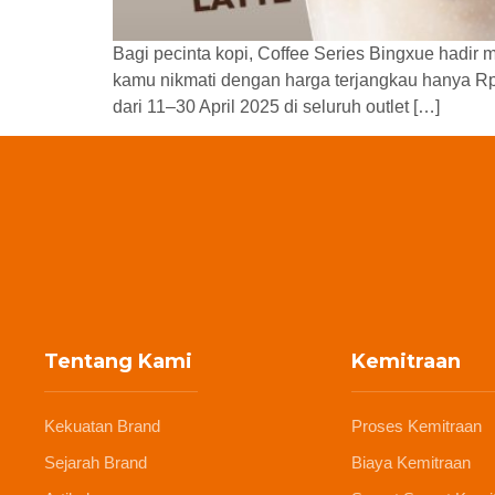
Bagi pecinta kopi, Coffee Series Bingxue hadir mu
kamu nikmati dengan harga terjangkau hanya Rp
dari 11–30 April 2025 di seluruh outlet […]
Tentang Kami
Kemitraan
Kekuatan Brand
Proses Kemitraan
Sejarah Brand
Biaya Kemitraan