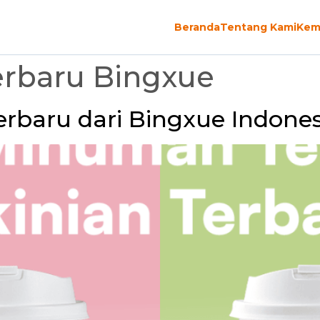
Beranda
Tentang Kami
Kem
rbaru Bingxue
rbaru dari Bingxue Indones