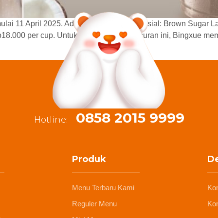
lai 11 April 2025. Ada tiga varian latte spesial: Brown Sugar L
18.000 per cup. Untuk merayakan peluncuran ini, Bingxue memb
0858 2015 9999
Hotline:
Produk
De
Menu Terbaru Kami
Ko
Reguler Menu
Kon