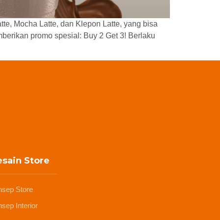
atte, Mocha Latte, dan Klepon Latte, yang bisa
erikan promo spesial: Buy 2 Get 3! Berlaku
sain Store
nsep Store
sep Interior