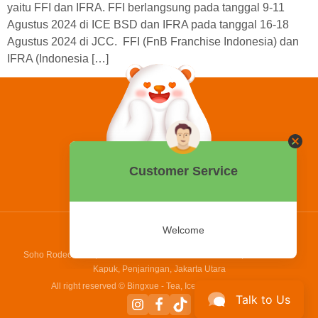
yaitu FFI dan IFRA. FFI berlangsung pada tanggal 9-11
Agustus 2024 di ICE BSD dan IFRA pada tanggal 16-18
Agustus 2024 di JCC. FFI (FnB Franchise Indonesia) dan
IFRA (Indonesia […]
0858 2015 9999
Hotline:
PT Bing Kreatif Mandiri
Soho Rodeo Drive, No. 5 - 6 Jl. Laksamana Yos Sudarso, Pantai Indah
Kapuk, Penjaringan, Jakarta Utara
All right reserved © Bingxue - Tea, Ice cream and Coffee
Talk to Us