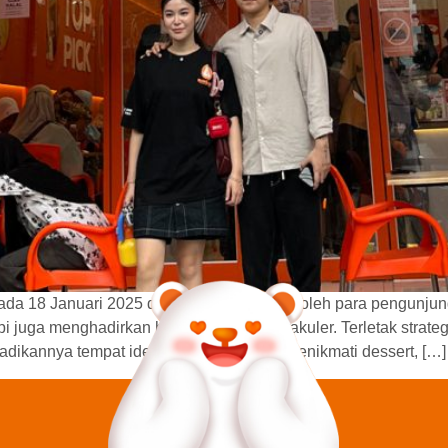
a 18 Januari 2025 dan disambut meriah oleh para pengunjung 
pi juga menghadirkan hiburan yang spektakuler. Terletak strate
kannya tempat ideal untuk bersantai, menikmati dessert, […]