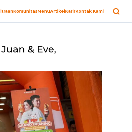
itraan
Komunitas
Menu
Artikel
Karir
Kontak Kami
Juan & Eve,