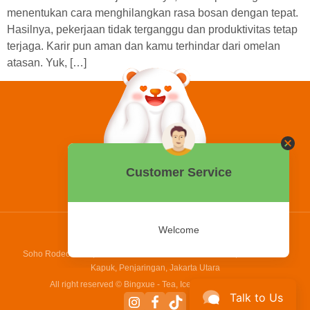
menentukan cara menghilangkan rasa bosan dengan tepat.
Hasilnya, pekerjaan tidak terganggu dan produktivitas tetap
terjaga. Karir pun aman dan kamu terhindar dari omelan
atasan. Yuk, […]
0858 2015 9999
Hotline:
PT Bing Kreatif Mandiri
Soho Rodeo Drive, No. 5 - 6 Jl. Laksamana Yos Sudarso, Pantai Indah
Kapuk, Penjaringan, Jakarta Utara
All right reserved © Bingxue - Tea, Ice cream and Coffee
Talk to Us