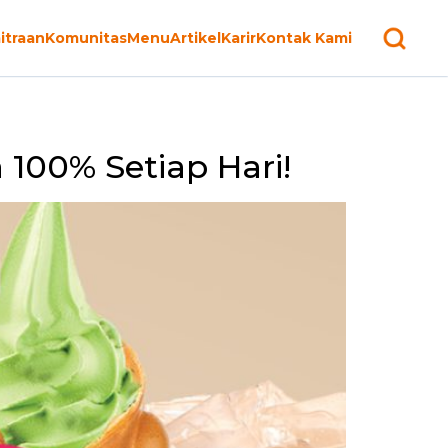
itraan
Komunitas
Menu
Artikel
Karir
Kontak Kami
100% Setiap Hari!