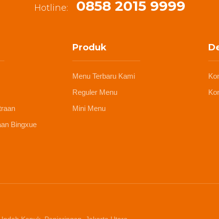
0858 2015 9999
Hotline:
Produk
De
Menu Terbaru Kami
Ko
Reguler Menu
Kon
traan
Mini Menu
aan Bingxue
 Indah Kapuk, Penjaringan, Jakarta Utara