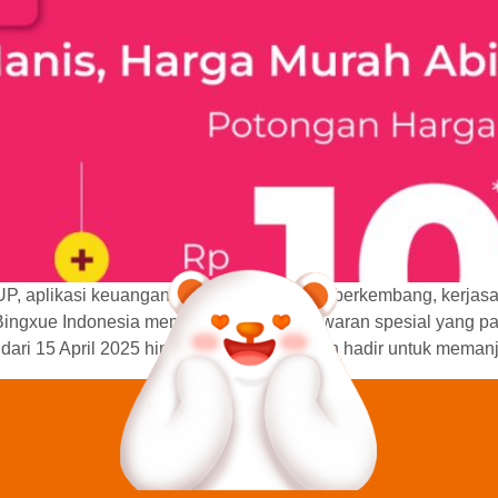
UP, aplikasi keuangan digital yang sedang berkembang, kerjas
, Bingxue Indonesia memberikan dua penawaran spesial yang 
ari 15 April 2025 hingga 31 Juli 2025, dan hadir untuk mema