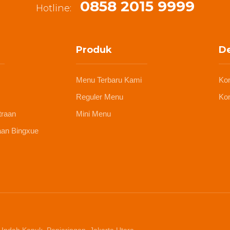
0858 2015 9999
Hotline:
Produk
De
Menu Terbaru Kami
Ko
Reguler Menu
Kon
traan
Mini Menu
aan Bingxue
 Indah Kapuk, Penjaringan, Jakarta Utara