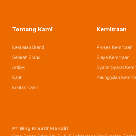
Tentang Kami
Kemitraan
Kekuatan Brand
Proses Kemitraan
Sejarah Brand
Biaya Kemitraan
Artikel
Syarat Syarat Kemi
Karir
Keunggulan Kemitr
Kontak Kami
PT Bing Kreatif Mandiri
Soho Rodeo Drive, No. 5 - 6 Jl. Laksamana Yos Sudarso, Pantai