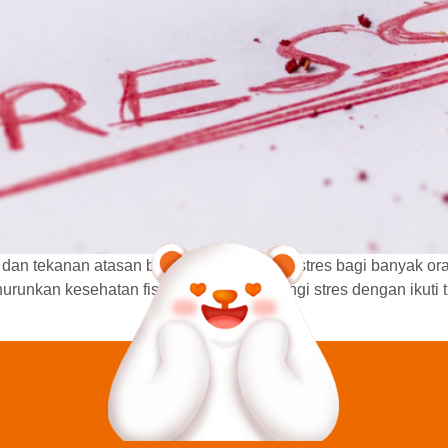
gi dan tekanan atasan bisa menjadi sumber stres bagi banyak or
enurunkan kesehatan fisik. Yuk, mulai kurangi stres dengan ikuti