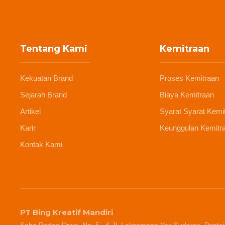
Tentang Kami
Kemitraan
Kekuatan Brand
Proses Kemitraan
Sejarah Brand
Biaya Kemitraan
Artikel
Syarat Syarat Kemi
Karir
Keunggulan Kemitr
Kontak Kami
PT Bing Kreatif Mandiri
Soho Rodeo Drive, No. 5 - 6 Jl. Laksamana Yos Sudarso, Pantai