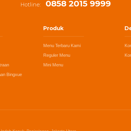
0858 2015 9999
Hotline:
Produk
De
Menu Terbaru Kami
Ko
Reguler Menu
Kon
traan
Mini Menu
aan Bingxue
 Indah Kapuk, Penjaringan, Jakarta Utara