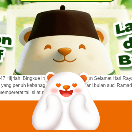
47 Hijriah, Bingxue Indonesia mengucapkan Selamat Hari Raya
 yang penuh kebahagiaan setelah menjalani bulan suci Ramadan.
empererat tali silaturahmi dengan […]