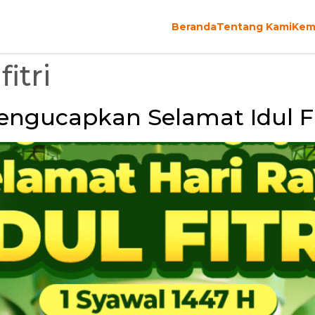
Beranda
Tentang Kami
Kem
itri
ngucapkan Selamat Idul Fi