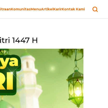
itraan
Komunitas
Menu
Artikel
Karir
Kontak Kami
tri 1447 H