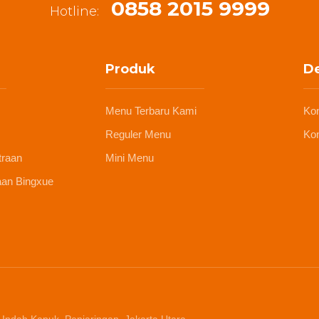
0858 2015 9999
Hotline:
Produk
De
Menu Terbaru Kami
Ko
Reguler Menu
Kon
traan
Mini Menu
aan Bingxue
 Indah Kapuk, Penjaringan, Jakarta Utara