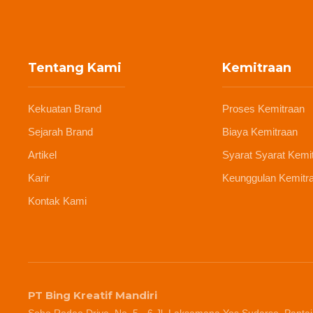
Tentang Kami
Kemitraan
Kekuatan Brand
Proses Kemitraan
Sejarah Brand
Biaya Kemitraan
Artikel
Syarat Syarat Kemi
Karir
Keunggulan Kemitr
Kontak Kami
PT Bing Kreatif Mandiri
Soho Rodeo Drive, No. 5 - 6 Jl. Laksamana Yos Sudarso, Pantai