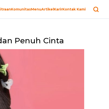
itraan
Komunitas
Menu
Artikel
Karir
Kontak Kami
dan Penuh Cinta