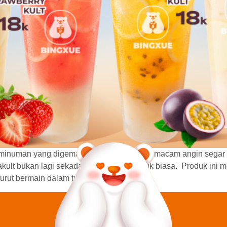
inuman yang digemari di Indonesia. Ini semacam angin segar d
Yakult bukan lagi sekadar minuman probiotik biasa. Produk ini
turut bermain dalam tren […]