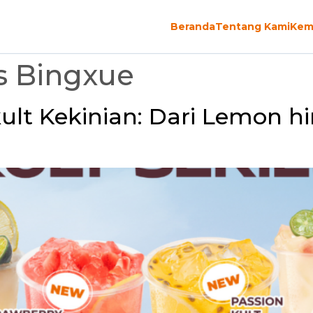
Beranda
Tentang Kami
Kem
es Bingxue
lt Kekinian: Dari Lemon hi