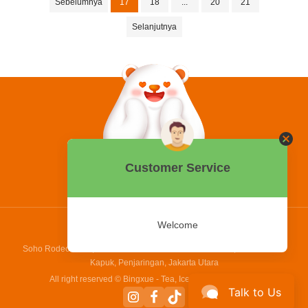
Sebelumnya
17
18
...
20
21
Selanjutnya
0858 2015 9999
Hotline:
PT Bing Kreatif Mandiri
Soho Rodeo Drive, No. 5 - 6 Jl. Laksamana Yos Sudarso, Pantai Indah
Kapuk, Penjaringan, Jakarta Utara
All right reserved © Bingxue - Tea, Ice cream and Coffee
Talk to Us