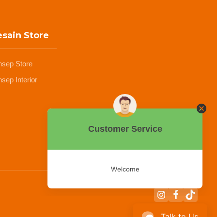
sain Store
nsep Store
sep Interior
Talk to Us